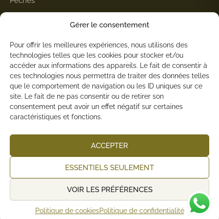
Pêches
Alvo.cat
Gérer le consentement
Blog
Pour offrir les meilleures expériences, nous utilisons des
Contact
technologies telles que les cookies pour stocker et/ou
accéder aux informations des appareils. Le fait de consentir à
ces technologies nous permettra de traiter des données telles
LÉGAL
que le comportement de navigation ou les ID uniques sur ce
site. Le fait de ne pas consentir ou de retirer son
Mentions légales
consentement peut avoir un effet négatif sur certaines
caractéristiques et fonctions.
Politique de confidentialité
Politique de cookies
ACCEPTER
Conditions générales de vente
ESSENTIELS SEULEMENT
Expéditions et retours
VOIR LES PRÉFÉRENCES
Politique de cookies
Politique de confidentialité
© 2026 Mas Montseny. Tous droits réservés.