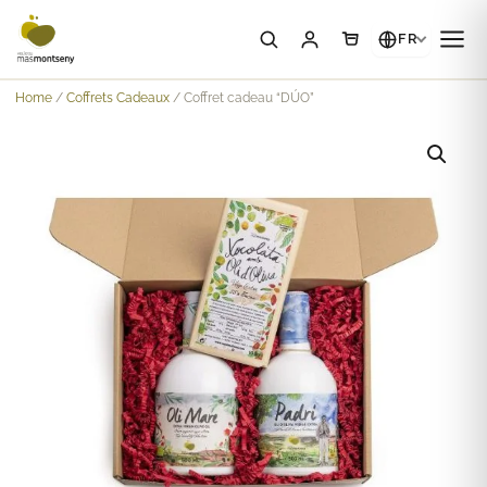
FR
Home
/
Coffrets Cadeaux
/ Coffret cadeau “DÚO”