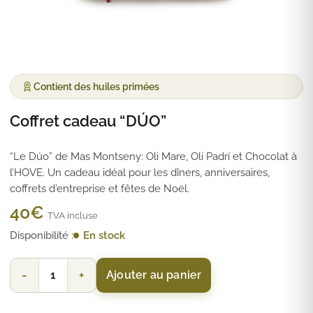
Contient des huiles primées
Coffret cadeau “DÚO”
“Le Dúo” de Mas Montseny: Oli Mare, Oli Padrí et Chocolat à
l’HOVE. Un cadeau idéal pour les dîners, anniversaires,
coffrets d’entreprise et fêtes de Noël.
40
€
TVA incluse
Disponibilité :
En stock
Coffret cadeau "DÚO" quantity
-
+
Ajouter au panier