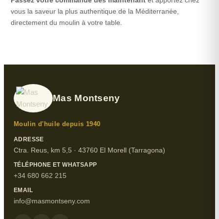
Passez votre commande dès maintenant
et apportez chez
vous la saveur la plus authentique de la Méditerranée,
directement du moulin à votre table.
Mas Montseny
Moulin d'huile depuis 1940
ADRESSE
Ctra. Reus, km 5,5 · 43760 El Morell (Tarragona)
TÉLÉPHONE ET WHATSAPP
+34 680 662 215
EMAIL
info@masmontseny.com