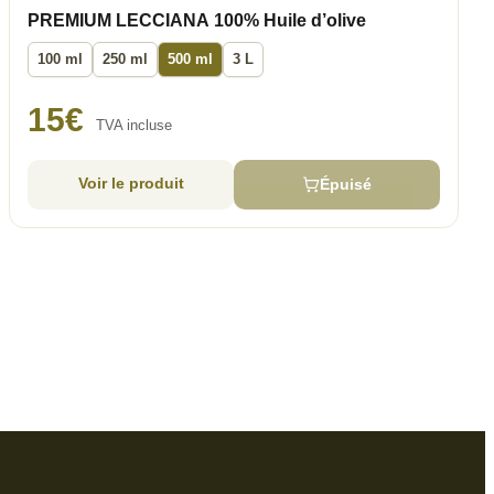
PREMIUM LECCIANA 100% Huile d’olive
100 ml
250 ml
500 ml
3 L
15
€
TVA incluse
Voir le produit
Épuisé