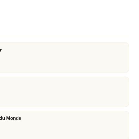
r
s du Monde