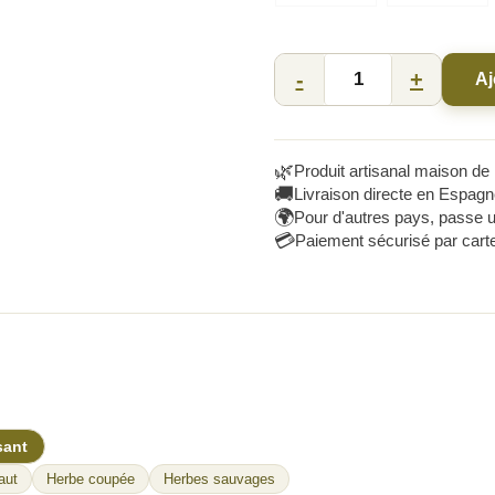
Huile d’olive PREMIUM CORATI
-
+
Aj
🌿
Produit artisanal maison d
🚚
Livraison directe en Espagn
🌍
Pour d'autres pays, passe 
💳
Paiement sécurisé par cart
sant
aut
Herbe coupée
Herbes sauvages