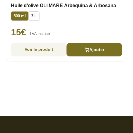
Huile d’olive OLI MARE Arbequina & Arbosana
500 ml
3 L
15
€
TVA incluse
Voir le produit
Ajouter