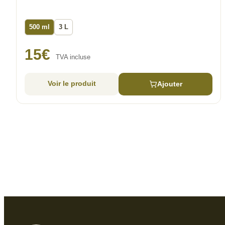
500 ml
3 L
15
€
TVA incluse
Voir le produit
Ajouter