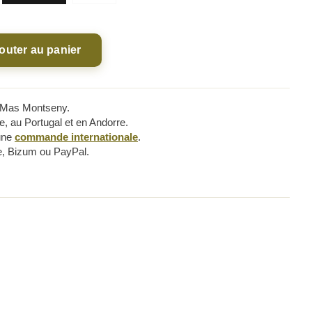
NA 100% quantity
outer au panier
e Mas Montseny.
e, au Portugal et en Andorre.
une
commande internationale
.
e, Bizum ou PayPal.