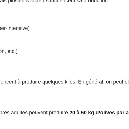
mais plusieurs facteurs influencent sa production:
per-intensive)
on, etc.)
mencent à produire quelques kilos. En général, on peut o
arbres adultes peuvent produire
20 à 50 kg d’olives par 